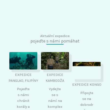
Aktuální expedice
pojeďte s námi pomáhat
EXPEDICE
EXPEDICE
PANGLAO, FILIPÍNY
KAMBODŽA
EXPEDICE KONGO
Pojeďte
Vydejte
Připojte
s námi
se s
se na
chránit
námí na
dobrodr
korály a
komplex