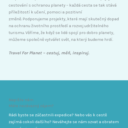
cestování s ochranou planety – každá cesta se tak stává
příležitostí k učení, pomoci a pozitivní
změně.
Podporujeme projekty, které mají skutečný dopad
na ochranu životního prostředí a rozvoj udržitelného
turismu.
Věříme, že když se lidé spojí pro dobro planety,
můžeme společně vytvářet svět, na který budeme hrdí.
Travel For Planet – cestuj, měň, inspiruj.
Napište nám
Máte nezávazný zájem?
Rádi byste se zúčastnili expedice? Nebo vás k cestě
zajímá cokoli dalšího? Neváhejte se nám ozvat a obratem