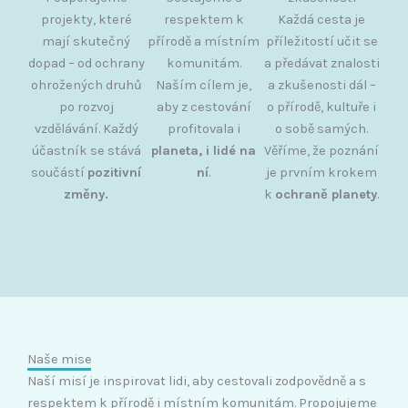
projekty, které
respektem k
Každá cesta je
mají skutečný
přírodě a místním
příležitostí učit se
dopad – od ochrany
komunitám.
a předávat znalosti
ohrožených druhů
Naším cílem je,
a zkušenosti dál –
po rozvoj
aby z cestování
o přírodě, kultuře i
vzdělávání. Každý
profitovala i
o sobě samých.
účastník se stává
planeta, i lidé na
Věříme, že poznání
součástí
pozitivní
ní
.
je prvním krokem
změny.
k
ochraně planety
.
Naše mise
Naší misí je inspirovat lidi, aby cestovali zodpovědně a s
respektem k přírodě i místním komunitám.
Propojujeme