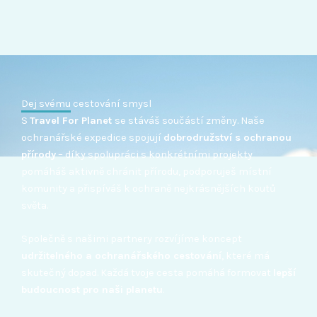
Dej svému cestování smysl
S
Travel For Planet
se stáváš součástí změny. Naše
ochranářské expedice spojují
dobrodružství s ochranou
přírody
– díky spolupráci s konkrétními projekty
pomáháš aktivně chránit přírodu, podporuješ místní
komunity a přispíváš k ochraně nejkrásnějších koutů
světa.
Společně s našimi partnery rozvíjíme koncept
udržitelného a ochranářského cestování
, které má
skutečný dopad. Každá tvoje cesta pomáhá formovat
lepší
budoucnost pro naši planetu
.