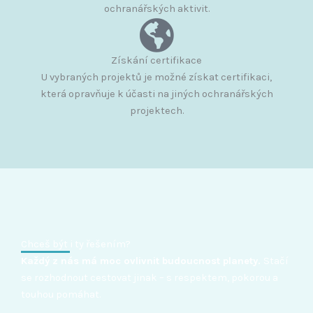
ochranářských aktivit.
Získání certifikace
U vybraných projektů je možné získat certifikaci,
která opravňuje k účasti na jiných ochranářských
projektech.
Chceš být i ty řešením?
Každý z nás má moc ovlivnit budoucnost planety.
Stačí
se rozhodnout cestovat jinak – s respektem, pokorou a
touhou pomáhat.