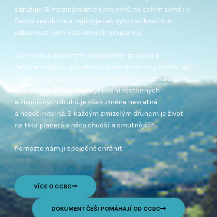
sdružuje 18 mezinárodních projektů po celém světě i v
České republice a zajišťuje tak vysokou kvalitu a
odbornost námi nabízených programů.
„Ochranu biodiverzity považujeme za jednu z
nejdůležitějších globálních výzev. Prakticky každá
negativní změna v životním prostředí je vratná a dříve
či později napravitelná. Vyhubení rostlinných
a živočišných druhů je však změna nevratná
a neodčinitelná. S každým zmizelým druhem je život
na této planetě o něco chudší a smutnější.“
Pomozte nám ji společně chránit.
VÍCE O CCBC
DOKUMENT ČEŠI POMÁHAJÍ OD CCBC