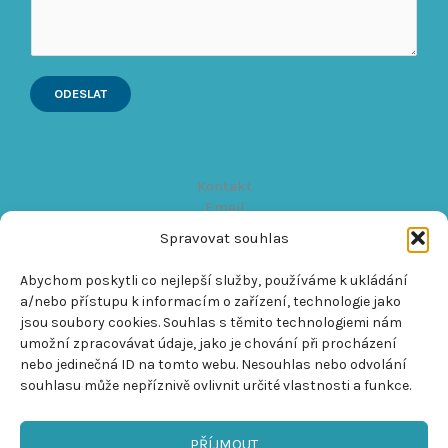
e
t
z
p
r
ODESLAT
á
v
a
Kontakt
Email
Spravovat souhlas
info@travelforplanet.com​
Telefon
Abychom poskytli co nejlepší služby, používáme k ukládání
+420 724 854 998
a/nebo přístupu k informacím o zařízení, technologie jako
Zůstaňme ve spojení
jsou soubory cookies. Souhlas s těmito technologiemi nám
F
I
umožní zpracovávat údaje, jako je chování při procházení
a
n
c
s
nebo jedinečná ID na tomto webu. Nesouhlas nebo odvolání
e
t
souhlasu může nepříznivě ovlivnit určité vlastnosti a funkce.
b
a
o
g
o
r
k
a
PŘÍJMOUT