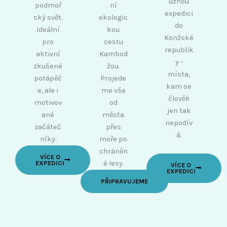
užnou
podmoř
ní
expedici
ský svět.
ekologic
do
Ideální
kou
Konžské
pro
cestu
republik
aktivní
Kambod
y -
zkušené
žou.
místa,
potápěč
Projede
kam se
e, ale i
me vše
člověk
motivov
od
jen tak
ané
města
nepodív
začáteč
přes
á.
níky.
moře po
chráněn
VÍCE O
EXPEDICI
é lesy.
VÍCE O
EXPEDICI
PŘIPRAVUJEME