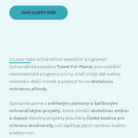
CHCI ZJISTIT VÍCE
Co jsou naše ochranářské expediční programy?
Ochranářské expedice
Travel For Planet
jsou unikátní
cestovatelské programy pro ty, kteří chtějí dát svému
cestování další rozměr a propojit ho se
skutečnou
ochranou přírody
.
Spolupracujeme s
ověřenými partnery a špičkovými
ochranářskými projekty,
které přináší
skutečnou změnu
a dopad
. Všechny projekty jsou členy
České koalice pro
ochranu biodiverzity
, což zajišťuje jejich vysokou kvalitu
a odbornost.