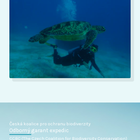
Česká koalice pro ochranu biodiverzity
Odborný garant expedic
CCBC (The Czech Coalition for Biodiversity Conservation)